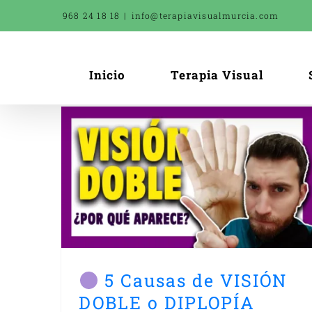
Saltar
968 24 18 18
|
info@terapiavisualmurcia.com
al
contenido
Inicio
Terapia Visual
¿Cómo corregir la VISIÓ
IÓN
DOBLE? ¿EJERCICIOS para 
A
DIPLOPÍA?
Vision doble
5 Causas de VISIÓN
DOBLE o DIPLOPÍA