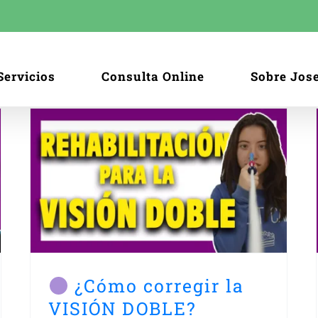
Servicios
Consulta Online
Sobre Jos
N
¿Visión doble
la
REPENTINA? ⇨ Sigue estos
pasos
Vision doble
¿Cómo corregir la
VISIÓN DOBLE?