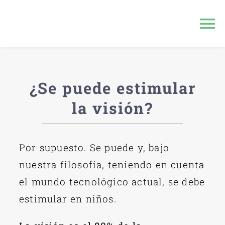
Saltar
al
To
contenido
Na
Inicio
¿Se puede estimular
Terapia Visual
la visión?
Servicios
Por supuesto. Se puede y, bajo
Consulta Online
nuestra filosofía, teniendo en cuenta
el mundo tecnológico actual, se debe
Sobre Jose
estimular en niños.