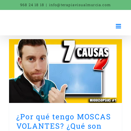
Saltar
968 24 18 18
|
info@terapiavisualmurcia.com
al
contenido
¿Por qué tengo MOSCAS
VOLANTES? ¿Qué son