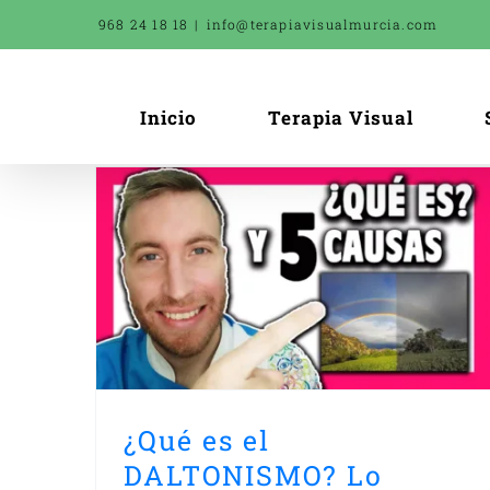
Saltar
968 24 18 18
|
info@terapiavisualmurcia.com
al
contenido
Inicio
Terapia Visual
O? Lo
Test de DALTONISMO
AS
Cómo saber si tengo y cuá
Daltonismo
¿Qué es el
DALTONISMO? Lo