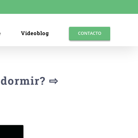
e
Videoblog
CONTACTO
 dormir? ⇨