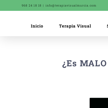
Saltar
968 24 18 18
|
info@terapiavisualmurcia.com
al
contenido
Inicio
Terapia Visual
¿Es MALO 