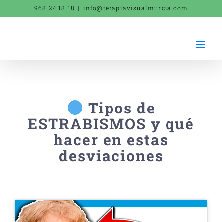
Saltar
968 24 18 18
|
info@terapiavisualmurcia.com
al
contenido
Tipos de
ESTRABISMOS y qué
hacer en estas
desviaciones